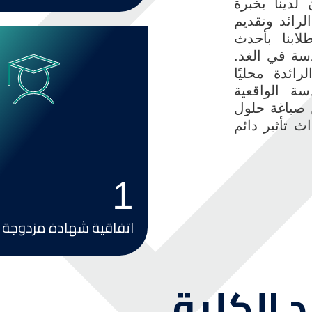
 لدينا بخبرة
رائد وتقديم
لابنا بأحدث
دسة في الغد.
Image
ائدة محليًا
سة الواقعية
 صياغة حلول
ث تأثير دائم
1
اتفاقية شهادة مزدوجة
 الكلية