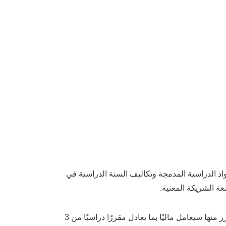
واد الدراسية المدمجة وتكاليف السنة الدراسية في
ة الشريكة المعنية.
في حال التحق الطالب بمقررات اللغة الإنجليزية التأسيسية (المستوى 1 و/أو 2) أو مقرر أساسيات الرياضيات، فإن كل مقرر منها سيعامل ماليًا بما يعادل مقررًا دراسيًا من 3