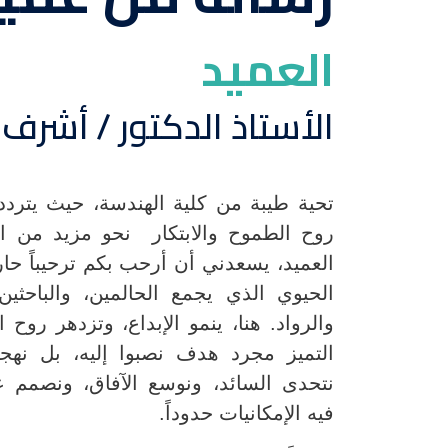
العميد
الأستاذ الدكتور / أشرف
تحية طيبة من كلية الهندسة، حيث يتردد
روح الطموح والابتكار نحو مزيد من ال
العميد، يسعدني أن أرحب بكم ترحيباً حار
الحيوي الذي يجمع الحالمين، والباحثي
والرواد. هنا، ينمو الإبداع، وتزدهر روح 
التميز مجرد هدف نصبوا إليه، بل نهجاً ل
نتحدى السائد، ونوسع الآفاق، ونصمم عا
فيه الإمكانيات حدوداً.