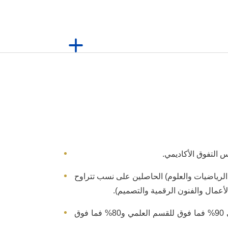
سمي الرياضيات والعلوم) الحاصلين على نسب تتراوح
تمثل الفئة A المنحة الجزئية للطلاب المتميزين في الدفعة ذاتها، حيث تشمل حاملي شهادة الثانوية العامة الحاصلين على 90% فما فوق للقسم العلمي و80% فما فوق