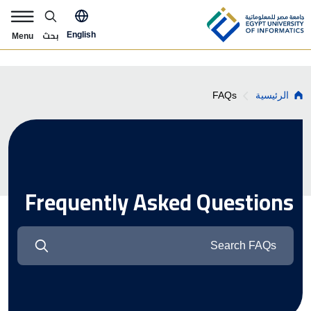
Skip to main content
pply Now Menu
بحث
English
Menu
Breadcrumb
FAQs
الرئيسية
Frequently Asked Questions