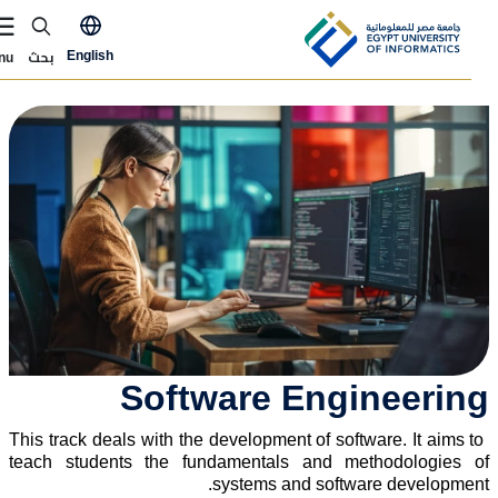
Skip to main conten
ly Now Menu
بحث
English
Menu
لصورة
Software Engineerin
This track deals with the development of software. It aims to
teach students the fundamentals and methodologies o
systems and software development