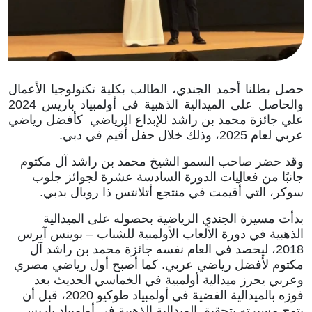
حصل بطلنا أحمد الجندي، الطالب بكلية تكنولوجيا الأعمال
والحاصل على الميدالية الذهبية في أولمبياد باريس 2024
علي جائزة محمد بن راشد للإبداع الرياضي كأفضل رياضي
عربي لعام 2025، وذلك خلال حفل أُقيم في دبي.
وقد حضر صاحب السمو الشيخ محمد بن راشد آل مكتوم
جانبًا من فعاليات الدورة السادسة عشرة لجوائز جلوب
سوكر، التي أُقيمت في منتجع أتلانتس ذا رويال بدبي.
بدأت مسيرة الجندي الرياضية بحصوله على الميدالية
الذهبية في دورة الألعاب الأولمبية للشباب – بوينس آيرس
2018، ليحصد في العام نفسه جائزة محمد بن راشد آل
مكتوم لأفضل رياضي عربي. كما أصبح أول رياضي مصري
وعربي يحرز ميدالية أولمبية في الخماسي الحديث بعد
فوزه بالميدالية الفضية في أولمبياد طوكيو 2020، قبل أن
يتوج مسيرته بتحقيق الميدالية الذهبية في أولمبياد باريس